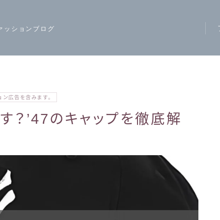
ァッションブログ
ア
ス
モ
ョン広告を含みます。
ハ
す？’47のキャップを徹底解
レ
カ
ジ
ワ