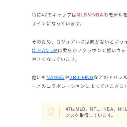
特に47のキャップは
MLB
や
NBA
のモデル
ザインになっています。
そのため、カジュアルには向かないという
CLEAN UP
は柔らかいクラウンで軽いウォ
やすくなっています。
他にも
NANGA
や
BRIEFING
などのアパレ
ーとのコラボレーションによってさまざま
47はMLB、NFL、NBA、
ンスを取得しています。