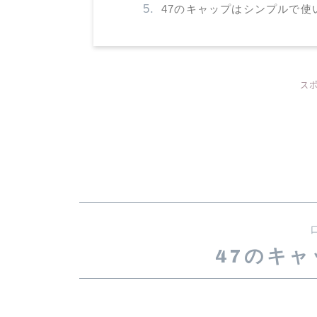
47のキャップはシンプルで使
ス
47のキ