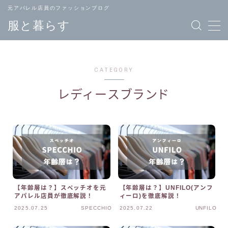
元アパレル店員のファッションブログ
服と暮らす
CATEGORY
レディースブランド
TOPページ
ブランド
へ戻る
一覧
メンズ
レディース
ファッション
ファッション
【年齢層は？】スペッチオを元
【年齢層は？】UNFILO(アンフ
アパレル店員が徹底解説！
ィーロ)を徹底解説！
バッグ
ジュエリー
2025.07.25
SPECCHIO
2025.07.22
UNFILO