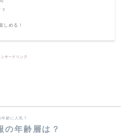
問
ド？
を楽しめる！
ポンサードリンク
の年齢に人気？
の服の年齢層は？