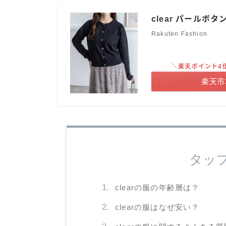
clear パールボ
Rakuten Fashion
＼楽天ポイント4
楽天市
タッ
clearの服の年齢層は？
clearの服はなぜ安い？