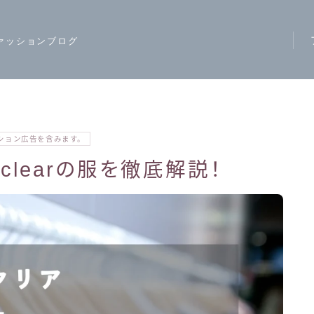
ァッションブログ
ア
ス
モ
ション広告を含みます。
ハ
clearの服を徹底解説！
レ
カ
ジ
ワ