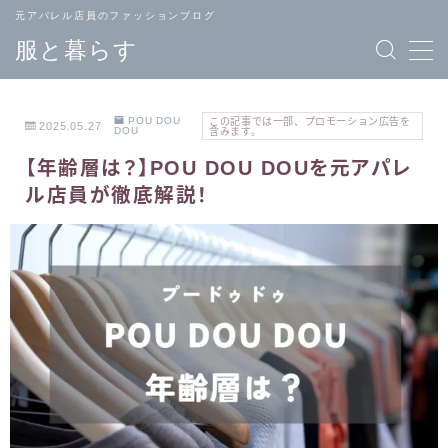
元アパレル店員のファッションブログ
服と暮らす
POU DOU
この記事では一部、プロモーション広告を
2025.05.27
DOU
含みます。
【年齢層は？】POU DOU DOUを元アパレ
TOPページ
ブランド
ル店員が徹底解説！
へ戻る
一覧
メンズ
レディース
ファッション
ファッション
バッグ
ジュエリー