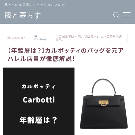
元アパレル店員のファッションブログ
服と暮らす
この記事では一部、プロモーション広告を含み
2025.02.20
Carbotti
ます。
【年齢層は？】カルボッティのバッグを元ア
TOPページ
ブランド
パレル店員が徹底解説！
へ戻る
一覧
メンズ
レディース
ファッション
ファッション
バッグ
ジュエリー