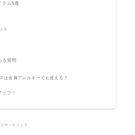
イテム5選
ット
ある質問
レスは金属アレルギーでも使える？
アップ！
ポンサードリンク