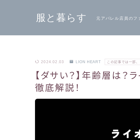
服と暮らす
元アパレル店員のフ
2024.02.03
LION HEART
この記事では一部、
【ダサい？】年齢層は？
徹底解説！