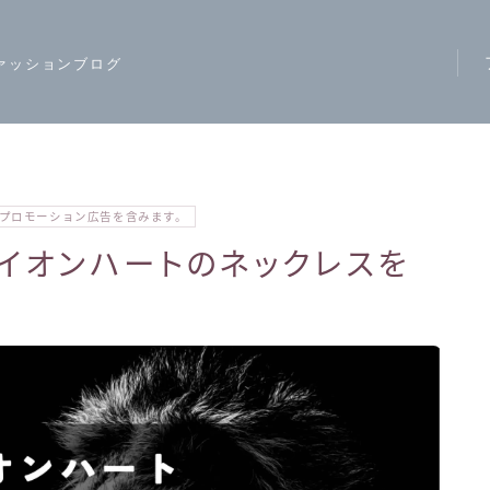
ァッションブログ
ア
ス
モ
プロモーション広告を含みます。
ハ
ライオンハートのネックレスを
レ
カ
ジ
ワ