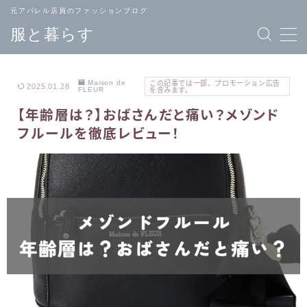
元アパレル店員のファッションブログ
服と暮らす
Maison de
この記事では一部、プロモーション広告
2025.01.28
FLEUR
を含みます。
【年齢層は？】おばさんだと痛い？メゾンド
TOPページ
ブランド
フルールを徹底レビュー！
へ戻る
一覧
メンズ
レディース
ファッション
ファッション
バッグ
ジュエリー