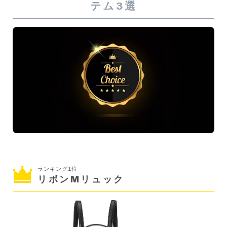
テム3選
ランキング1位
リボンMリュック