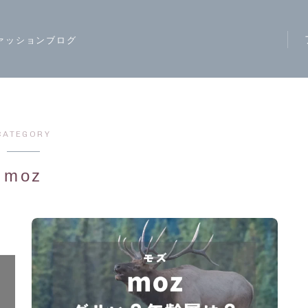
ァッションブログ
ア
ス
モ
CATEGORY
ハ
moz
レ
カ
ジ
ワ