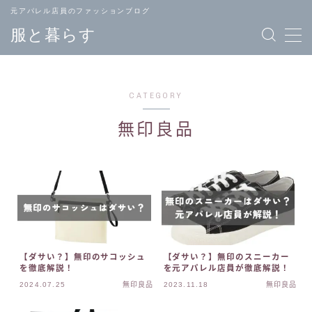
元アパレル店員のファッションブログ
服と暮らす
CATEGORY
無印良品
TOPページ
ブランド
へ戻る
一覧
メンズ
レディース
ファッション
ファッション
【ダサい？】無印のサコッシュ
【ダサい？】無印のスニーカー
を徹底解説！
を元アパレル店員が徹底解説！
バッグ
ジュエリー
2024.07.25
無印良品
2023.11.18
無印良品