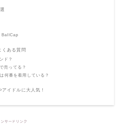
3選
 BallCap
よくある質問
ランド？
こで売ってる？
ミナは何番を着用している？
やアイドルに大人気！
ポンサードリンク