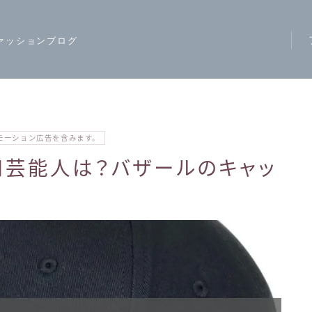
ァッションブログ
ア
ス
モ
モーション広告を含みます。
ハ
用芸能人は？バザールのキャッ
レ
カ
ジ
ワ