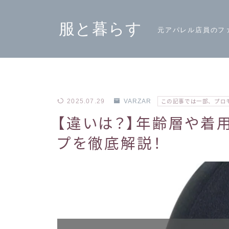
服と暮らす
元アパレル店員のフ
2025.07.29
VARZAR
この記事では一部、プロ
【違いは？】年齢層や着
プを徹底解説！