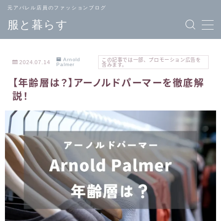
元アパレル店員のファッションブログ
服と暮らす
Arnold
この記事では一部、プロモーション広告を
2024.07.14
Palmer
含みます。
【年齢層は？】アーノルドパーマーを徹底解
TOPページ
ブランド
説！
へ戻る
一覧
メンズ
レディース
ファッション
ファッション
バッグ
ジュエリー