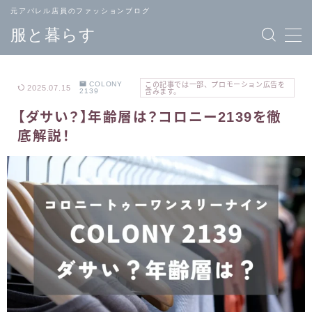
元アパレル店員のファッションブログ
服と暮らす
COLONY
この記事では一部、プロモーション広告を
2025.07.15
2139
含みます。
【ダサい？】年齢層は？コロニー2139を徹
TOPページ
ブランド
底解説！
へ戻る
一覧
メンズ
レディース
ファッション
ファッション
バッグ
ジュエリー