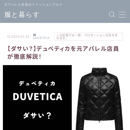
元アパレル店員のファッションブログ
服と暮らす
この記事では一部、プロモーション広告を含
2025.01.22
DUVETICA
みます。
【ダサい？】デュベティカを元アパレル店員
TOPページ
ブランド
が徹底解説！
へ戻る
一覧
メンズ
レディース
ファッション
ファッション
バッグ
ジュエリー