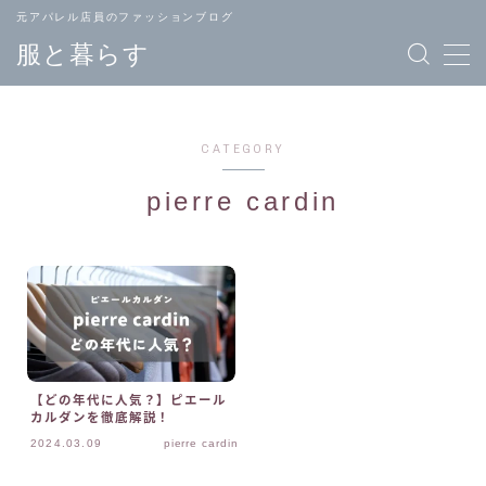
元アパレル店員のファッションブログ
服と暮らす
CATEGORY
pierre cardin
TOPページ
ブランド
へ戻る
一覧
メンズ
レディース
ファッション
ファッション
【どの年代に人気？】ピエール
カルダンを徹底解説！
バッグ
ジュエリー
2024.03.09
pierre cardin