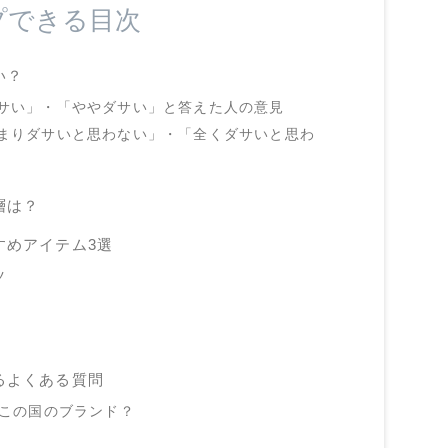
プできる目次
い？
サい」・「ややダサい」と答えた人の意見
まりダサいと思わない」・「全くダサいと思わ
層は？
すめアイテム3選
ツ
るよくある質問
どこの国のブランド？