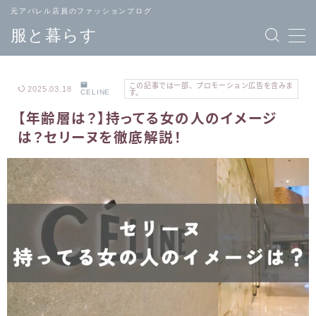
元アパレル店員のファッションブログ
服と暮らす
この記事では一部、プロモーション広告を含みま
2025.03.18
CELINE
す。
【年齢層は？】持ってる女の人のイメージ
TOPページ
ブランド
は？セリーヌを徹底解説！
へ戻る
一覧
メンズ
レディース
ファッション
ファッション
バッグ
ジュエリー