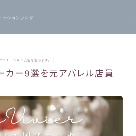
ァッションブログ
ア
ス
モ
プロモーション広告を含みます。
ハ
ーカー9選を元アパレル店員
レ
カ
ジ
ワ