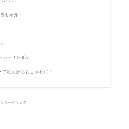
パンプス
3選を紹介！
ル
ーカーサンダル
ーで足元からおしゃれに！
ポンサードリンク