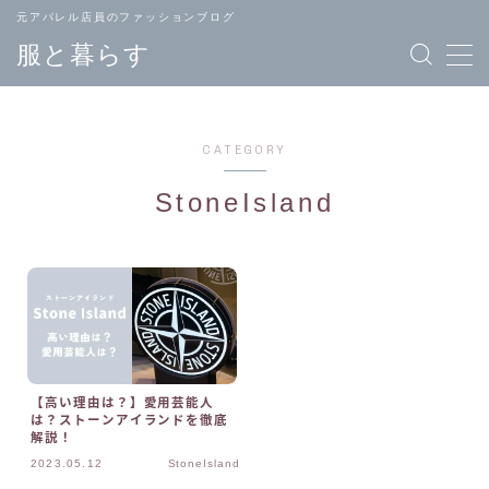
元アパレル店員のファッションブログ
服と暮らす
CATEGORY
StoneIsland
TOPページ
ブランド
へ戻る
一覧
メンズ
レディース
ファッション
ファッション
【高い理由は？】愛用芸能人
は？ストーンアイランドを徹底
解説！
バッグ
ジュエリー
2023.05.12
StoneIsland