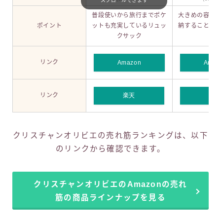
スクロールできます
普段使いから旅行までポケ
大きめの容量
ポイント
ットも充実しているリュッ
納することが
クサック
ッ
リンク
Amazon
Amaz
リンク
楽天
楽
クリスチャンオリビエの売れ筋ランキングは、以下
のリンクから確認できます。
クリスチャンオリビエのAmazonの売れ
筋の商品ラインナップを見る