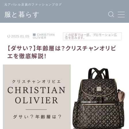
元アパレル店員のファッションブログ
服と暮らす
CHRISTIAN
この記事では一部、プロモーション広
2025.01.05
OLIVIER
告を含みます。
【ダサい？】年齢層は？クリスチャンオリビ
TOPページ
ブランド
エを徹底解説！
へ戻る
一覧
メンズ
レディース
ファッション
ファッション
バッグ
ジュエリー