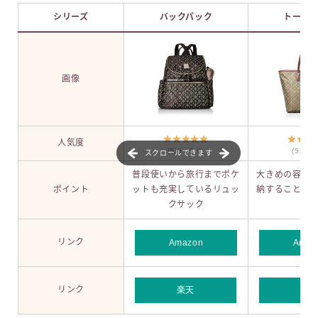
シリーズ
バックパック
トート
画像
人気度
(5.0 / 5.0)
(5.0 / 
スクロールできます
普段使いから旅行までポケ
大きめの容量
ポイント
ットも充実しているリュッ
納することが
クサック
ッ
リンク
Amazon
Amaz
リンク
楽天
楽