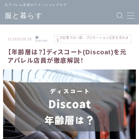
元アパレル店員のファッションブログ
服と暮らす
この記事では一部、プロモーション広告を含みま
2025.05.29
Discoat
す。
【年齢層は？】ディスコート(Discoat)を元
TOPページ
ブランド
アパレル店員が徹底解説！
へ戻る
一覧
メンズ
レディース
ファッション
ファッション
バッグ
ジュエリー