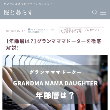
元アパレル店員のファッションブログ
服と暮らす
GRANDMA MAMA
この記事では一部、プロモーショ
2024.07.17
DAUGHTER
ン広告を含みます。
【年齢層は？】グランマママドーターを徹底
TOPページ
ブランド
解説！
へ戻る
一覧
メンズ
レディース
ファッション
ファッション
バッグ
ジュエリー