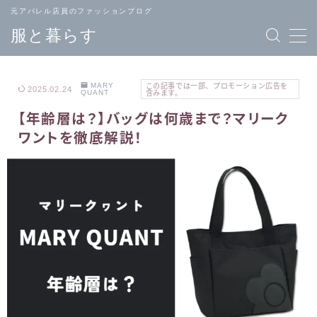
元アパレル店員のファッションブログ
服と暮らす
MARY
この記事では一部、プロモーション広告を
2025.02.24
QUANT
含みます。
【年齢層は？】バッグは何歳まで？マリーク
TOPページ
ブランド
ワントを徹底解説！
へ戻る
一覧
メンズ
レディース
ファッション
ファッション
バッグ
ジュエリー