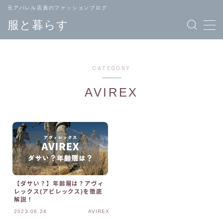
元アパレル店員のファッションブログ
服と暮らす
CATEGORY
AVIREX
TOPページ
ブランド
へ戻る
一覧
メンズ
レディース
ファッション
ファッション
【ダサい？】年齢層は？アヴィ
レックス(アビレックス)を徹底
解説！
バッグ
ジュエリー
2023.06.24
AVIREX