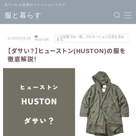
元アパレル店員のファッションブログ
服と暮らす
この記事では一部、プロモーション広告を含み
2025.03.09
HUSTON
ます。
【ダサい？】ヒューストン(HUSTON)の服を
TOPページ
ブランド
徹底解説！
へ戻る
一覧
メンズ
レディース
ファッション
ファッション
バッグ
ジュエリー