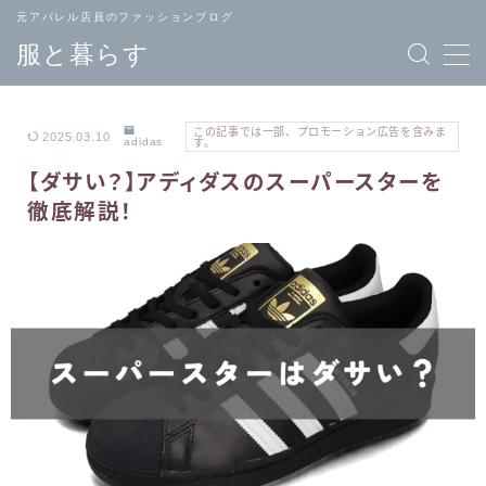
元アパレル店員のファッションブログ
服と暮らす
この記事では一部、プロモーション広告を含みま
2025.03.10
adidas
す。
【ダサい？】アディダスのスーパースターを
TOPページ
ブランド
徹底解説！
へ戻る
一覧
メンズ
レディース
ファッション
ファッション
バッグ
ジュエリー