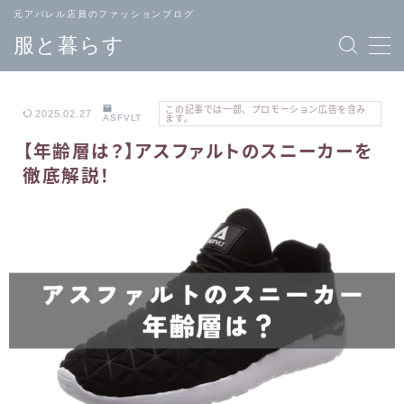
元アパレル店員のファッションブログ
服と暮らす
この記事では一部、プロモーション広告を含み
2025.02.27
ASFVLT
ます。
【年齢層は？】アスファルトのスニーカーを
TOPページ
ブランド
徹底解説！
へ戻る
一覧
メンズ
レディース
ファッション
ファッション
バッグ
ジュエリー