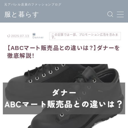
元アパレル店員のファッションブログ
服と暮らす
この記事では一部、プロモーション広告を含みま
2025.07.13
Danner
す。
【ABCマート販売品との違いは？】ダナーを
TOPページ
ブランド
徹底解説！
へ戻る
一覧
メンズ
レディース
ファッション
ファッション
バッグ
ジュエリー