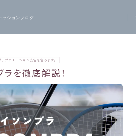
ァッションブログ
ア
ス
モ
部、プロモーション広告を含みます。
ハ
ブラを徹底解説！
レ
カ
ジ
ワ