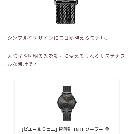
シンプルなデザインにロゴが映えるモデル。
太陽光や照明の光を動力に変えてくれるサステナブ
ルな時計です。
[ピエールラニエ] 腕時計 INTI ソーラー 金