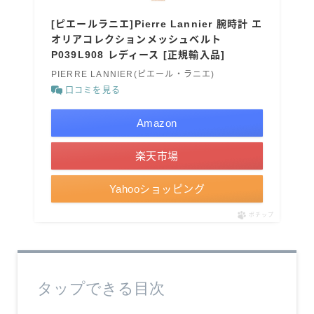
[ピエールラニエ]Pierre Lannier 腕時計 エ
オリアコレクションメッシュベルト
P039L908 レディース [正規輸入品]
PIERRE LANNIER(ピエール・ラニエ)
口コミを見る
Amazon
楽天市場
Yahooショッピング
ポチップ
タップできる目次