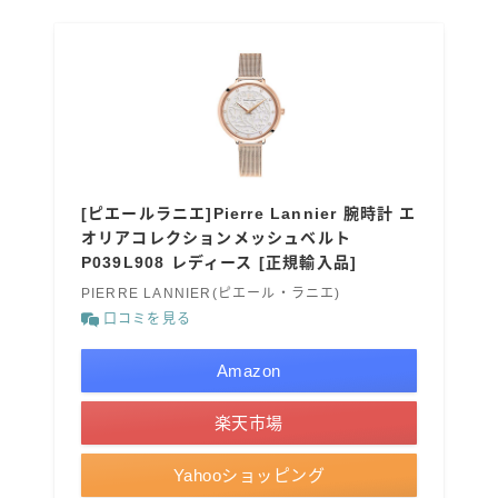
[ピエールラニエ]Pierre Lannier 腕時計 エ
オリアコレクションメッシュベルト
P039L908 レディース [正規輸入品]
PIERRE LANNIER(ピエール・ラニエ)
口コミを見る
Amazon
楽天市場
Yahooショッピング