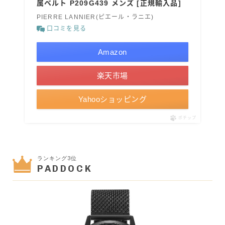
属ベルト P209G439 メンズ [正規輸入品]
PIERRE LANNIER(ピエール・ラニエ)
口コミを見る
Amazon
楽天市場
Yahooショッピング
ポチップ
ランキング3位
PADDOCK