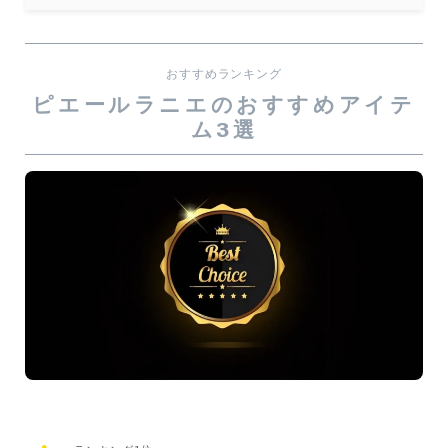
おすすめランキング
ピエールラニエのおすすめアイテ
ム3選