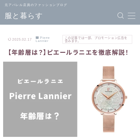
元アパレル店員のファッションブログ
服と暮らす
Pierre
この記事では一部、プロモーション広告を
2025.02.17
Lannier
含みます。
【年齢層は？】ピエールラニエを徹底解説！
TOPページ
ブランド
へ戻る
一覧
メンズ
レディース
ファッション
ファッション
バッグ
ジュエリー