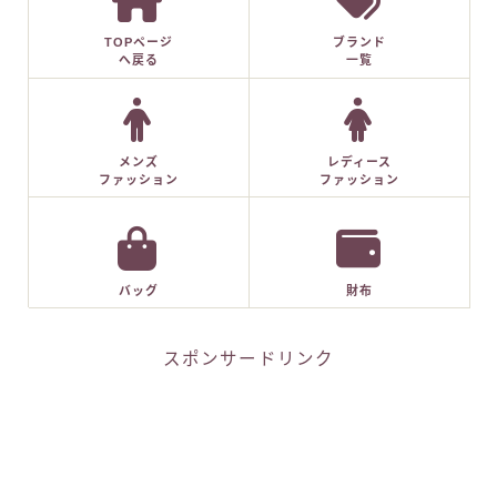
TOPページ
ブランド
へ戻る
一覧
メンズ
レディース
ファッション
ファッション
バッグ
財布
スポンサードリンク