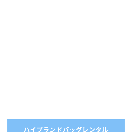
ハイブランドバッグレンタル