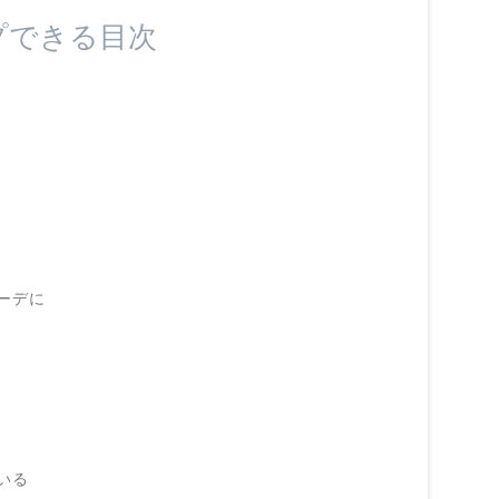
プできる目次
ーデに
いる