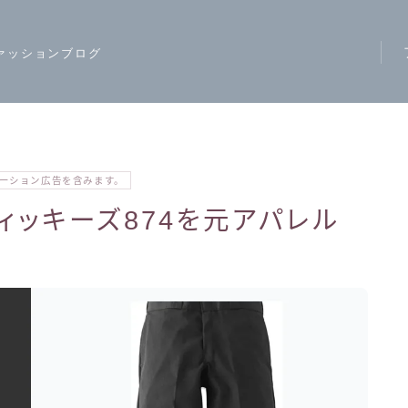
ァッションブログ
ア
ス
モ
ーション広告を含みます。
ハ
ィッキーズ874を元アパレル
レ
カ
ジ
ワ