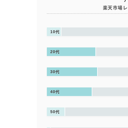
楽天市場レ
10代
20代
30代
40代
50代