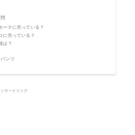
質問
キホーテに売っている？
トコに売っている？
ズ感は？
クパンツ
ポンサードリンク