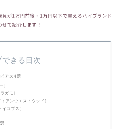
店員が1万円前後・1万円以下で買えるハイブランド
わせて紹介します！
プできる目次
ピアス4選
キー］
［フェラガモ］
［ヴィヴィアンウエストウッド］
ジェイコブス］
3選