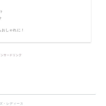
？
？
もおしゃれに！
ポンサードリンク
ズ・レディース