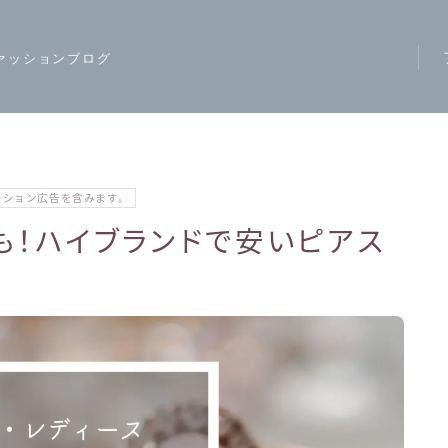
ァッションブログ
ア
ス
モ
ーション広告を含みます。
ハ
下も！ハイブランドで安いピアス
レ
カ
ジ
ワ