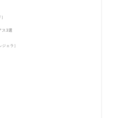
ガ］
アス3選
［マルジェラ］