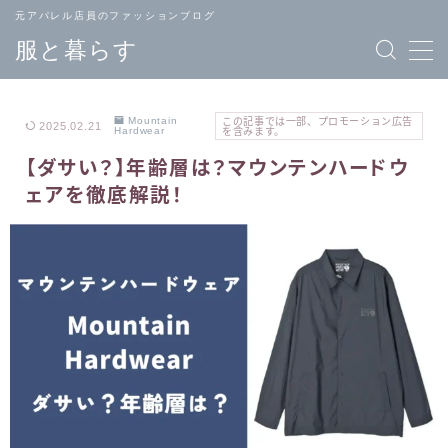
元アパレル店員のファッションブログ
服と暮らす
Mountain
この記事では一部、プロモーション広告
2025.02.21
Hardwear
を含みます。
【ダサい？】年齢層は？マウンテンハードウ
TOPページ
ブランド
ェアを徹底解説！
へ戻る
一覧
メンズ
レディース
ファッション
ファッション
バッグ
ジュエリー