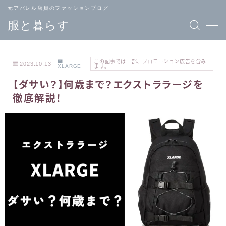
元アパレル店員のファッションブログ
服と暮らす
この記事では一部、プロモーション広告を含み
2023.10.13
XLARGE
ます。
【ダサい？】何歳まで？エクストララージを
TOPページ
ブランド
徹底解説！
へ戻る
一覧
メンズ
レディース
ファッション
ファッション
バッグ
ジュエリー