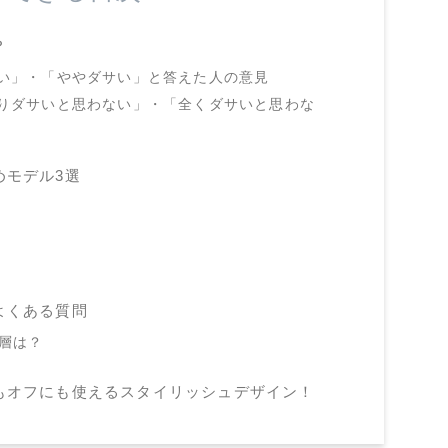
？
い」・「ややダサい」と答えた人の意見
りダサいと思わない」・「全くダサいと思わな
めモデル3選
よくある質問
齢層は？
もオフにも使えるスタイリッシュデザイン！