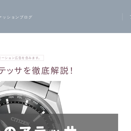
ァッションブログ
ア
ス
モ
モーション広告を含みます。
ハ
アテッサを徹底解説！
レ
カ
ジ
ワ