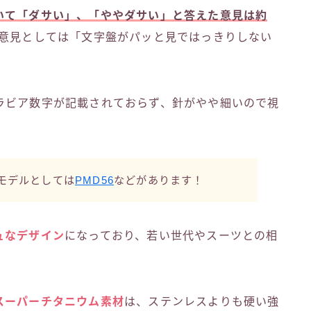
いて「ダサい」、「ややダサい」と答えた意見は約
意見としては「文字盤がパッと見ではっきりしない
ラビア数字が記載されておらず、針がやや細いので視
。
モデルとしては
PMD56
などがあります！
ュなデザイン
になっており、若い世代やスーツとの相
スーパーチタニウム素材
は、ステンレスよりも硬い強