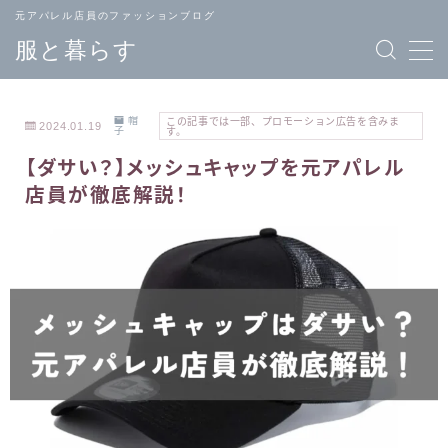
元アパレル店員のファッションブログ
服と暮らす
帽
この記事では一部、プロモーション広告を含みま
2024.01.19
子
す。
【ダサい？】メッシュキャップを元アパレル
TOPページ
ブランド
店員が徹底解説！
へ戻る
一覧
メンズ
レディース
ファッション
ファッション
バッグ
ジュエリー