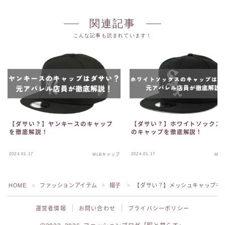
関連記事
こんな記事も読まれています！
【ダサい？】ヤンキースのキャップ
【ダサい？】ホワイトソックス(S
を徹底解説！
のキャップを徹底解説！
2024.01.17
2024.01.17
MLBキャップ
ML
HOME
ファッションアイテム
帽子
【ダサい？】メッシュキャップを
＞
＞
＞
運営者情報
お問い合わせ
プライバシーポリシー