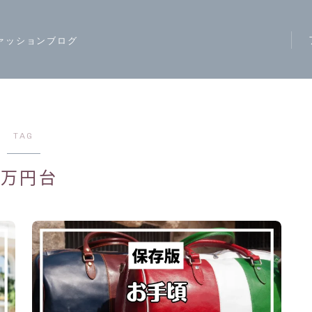
ァッションブログ
ア
ス
モ
TAG
ハ
1万円台
レ
カ
ジ
ワ