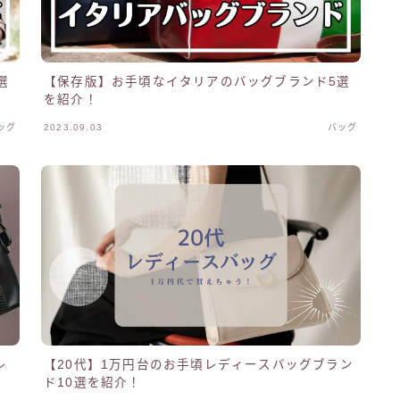
選
【保存版】お手頃なイタリアのバッグブランド5選
を紹介！
ッグ
2023.09.03
バッグ
レ
【20代】1万円台のお手頃レディースバッグブラン
ド10選を紹介！